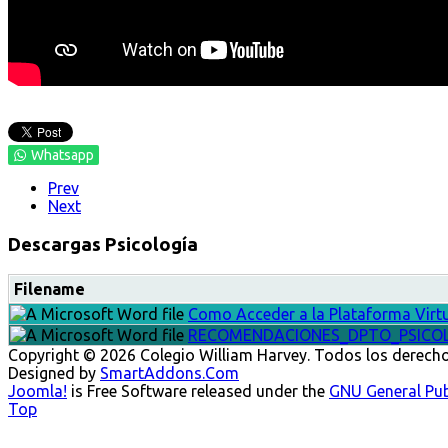
Whatsapp
Prev
Next
Descargas Psicología
Filename
Como Acceder a la Plataforma Virt
RECOMENDACIONES_DPTO_PSICO
Copyright © 2026 Colegio William Harvey. Todos los derech
Designed by
SmartAddons.Com
Joomla!
is Free Software released under the
GNU General Publ
Top